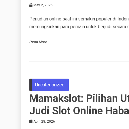
May 2, 2026
Perjudian online saat ini semakin populer di Ind
memungkinkan para pemain untuk berjudi secara o
Read More
Uncategorized
Mamakslot: Pilihan 
Judi Slot Online Haba
April 28, 2026