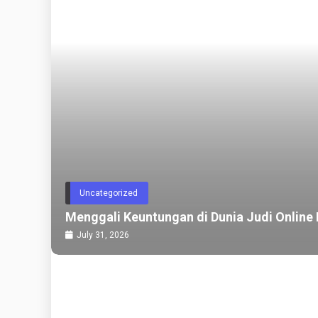
Uncategorized
kin
Menggali Keuntungan di Dunia Judi Online 
July 31, 2026