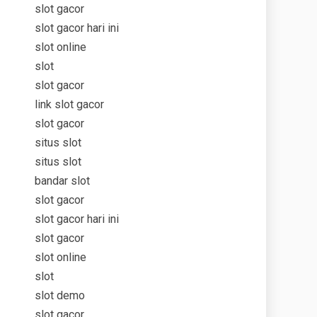
slot gacor
slot gacor hari ini
slot online
slot
slot gacor
link slot gacor
slot gacor
situs slot
situs slot
bandar slot
slot gacor
slot gacor hari ini
slot gacor
slot online
slot
slot demo
slot gacor