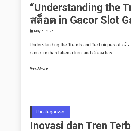
“Understanding the T
สล็อต in Gacor Slot 
May 5, 2026
Understanding the Trends and Techniques of สล็อต
gambling has taken a turn, and สล็อต has
Read More
Uncategorized
Inovasi dan Tren Terb