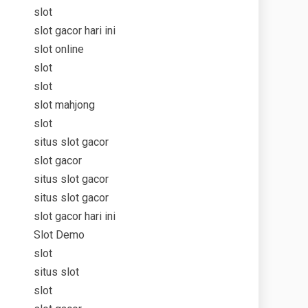
slot
slot gacor hari ini
slot online
slot
slot
slot mahjong
slot
situs slot gacor
slot gacor
situs slot gacor
situs slot gacor
slot gacor hari ini
Slot Demo
slot
situs slot
slot