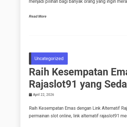
menjadi pilihan bagi banyak orang yang ingin me
Read More
Uncategorized
Raih Kesempatan Emas
Rajaslot91 yang Sedan
April 22, 2026
Raih Kesempatan Emas dengan Link Alternatif Raj
permainan slot online, link alternatif rajaslot91 me