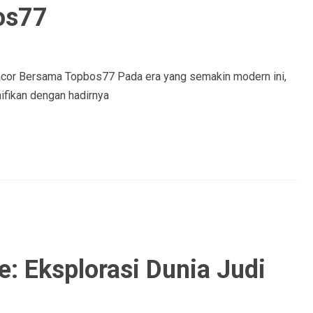
os77
Gacor Bersama Topbos77 Pada era yang semakin modern ini,
ifikan dengan hadirnya
e: Eksplorasi Dunia Judi