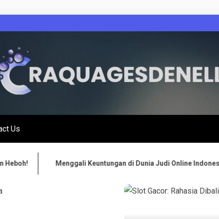
enell
act Us
 Heboh!
Menggali Keuntungan di Dunia Judi Online Indonesia