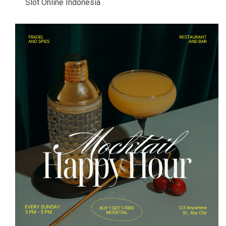
Slot Online Indonesia