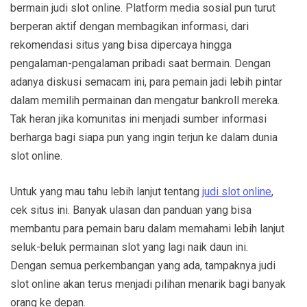
bermain judi slot online. Platform media sosial pun turut
berperan aktif dengan membagikan informasi, dari
rekomendasi situs yang bisa dipercaya hingga
pengalaman-pengalaman pribadi saat bermain. Dengan
adanya diskusi semacam ini, para pemain jadi lebih pintar
dalam memilih permainan dan mengatur bankroll mereka.
Tak heran jika komunitas ini menjadi sumber informasi
berharga bagi siapa pun yang ingin terjun ke dalam dunia
slot online.
Untuk yang mau tahu lebih lanjut tentang
judi slot online
,
cek situs ini. Banyak ulasan dan panduan yang bisa
membantu para pemain baru dalam memahami lebih lanjut
seluk-beluk permainan slot yang lagi naik daun ini.
Dengan semua perkembangan yang ada, tampaknya judi
slot online akan terus menjadi pilihan menarik bagi banyak
orang ke depan.