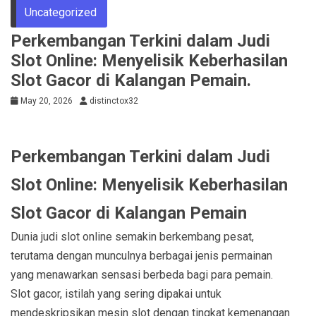
Uncategorized
Perkembangan Terkini dalam Judi
Slot Online: Menyelisik Keberhasilan
Slot Gacor di Kalangan Pemain.
May 20, 2026
distinctox32
Perkembangan Terkini dalam Judi
Slot Online: Menyelisik Keberhasilan
Slot Gacor di Kalangan Pemain
Dunia judi slot online semakin berkembang pesat,
terutama dengan munculnya berbagai jenis permainan
yang menawarkan sensasi berbeda bagi para pemain.
Slot gacor, istilah yang sering dipakai untuk
mendeskripsikan mesin slot dengan tingkat kemenangan