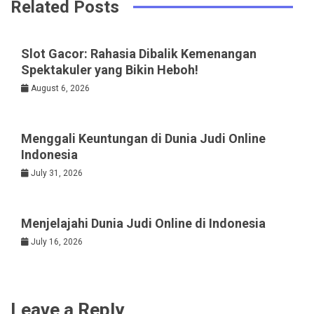
Related Posts
Slot Gacor: Rahasia Dibalik Kemenangan
Spektakuler yang Bikin Heboh!
August 6, 2026
Menggali Keuntungan di Dunia Judi Online
Indonesia
July 31, 2026
Menjelajahi Dunia Judi Online di Indonesia
July 16, 2026
Leave a Reply