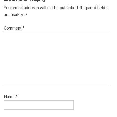
Your email address will not be published.
Required fields
are marked
*
Comment
*
Name
*