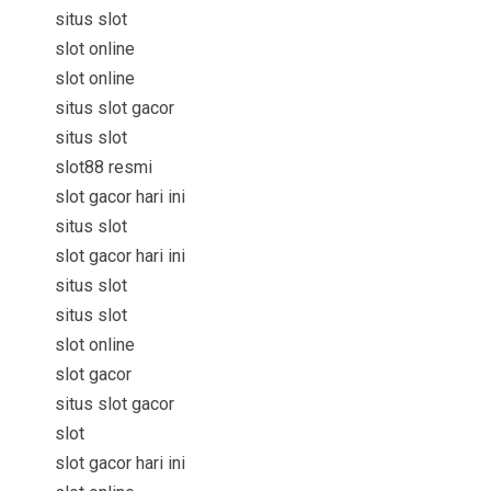
situs slot
slot online
slot online
situs slot gacor
situs slot
slot88 resmi
slot gacor hari ini
situs slot
slot gacor hari ini
situs slot
situs slot
slot online
slot gacor
situs slot gacor
slot
slot gacor hari ini