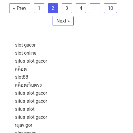
« Prev
1
2
3
4
…
10
Next »
slot gacor
slot online
situs slot gacor
สล็อต
slot88
สล็อตเว็บตรง
situs slot gacor
situs slot gacor
situs slot
situs slot gacor
rajavigor