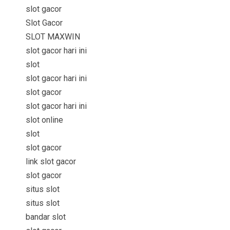
slot gacor
Slot Gacor
SLOT MAXWIN
slot gacor hari ini
slot
slot gacor hari ini
slot gacor
slot gacor hari ini
slot online
slot
slot gacor
link slot gacor
slot gacor
situs slot
situs slot
bandar slot