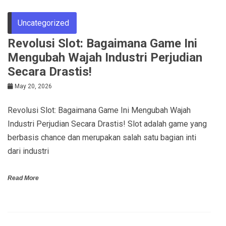
Uncategorized
Revolusi Slot: Bagaimana Game Ini
Mengubah Wajah Industri Perjudian
Secara Drastis!
May 20, 2026
Revolusi Slot: Bagaimana Game Ini Mengubah Wajah
Industri Perjudian Secara Drastis! Slot adalah game yang
berbasis chance dan merupakan salah satu bagian inti
dari industri
Read More