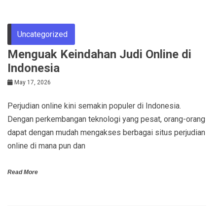
Uncategorized
Menguak Keindahan Judi Online di
Indonesia
May 17, 2026
Perjudian online kini semakin populer di Indonesia.
Dengan perkembangan teknologi yang pesat, orang-orang
dapat dengan mudah mengakses berbagai situs perjudian
online di mana pun dan
Read More