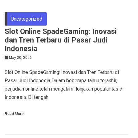
Uncategorized
Slot Online SpadeGaming: Inovasi
dan Tren Terbaru di Pasar Judi
Indonesia
May 20, 2026
Slot Online SpadeGaming: Inovasi dan Tren Terbaru di
Pasar Judi Indonesia Dalam beberapa tahun terakhir,
perjudian online telah mengalami lonjakan popularitas di
Indonesia. Di tengah
Read More