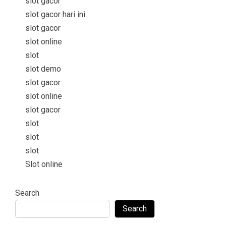
slot gacor
slot gacor hari ini
slot gacor
slot online
slot
slot demo
slot gacor
slot online
slot gacor
slot
slot
slot
Slot online
Search
Search