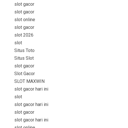
slot gacor
slot gacor
slot online
slot gacor
slot 2026
slot
Situs Toto
Situs Slot
slot gacor
Slot Gacor
SLOT MAXWIN
slot gacor hari ini
slot
slot gacor hari ini
slot gacor
slot gacor hari ini
slot online