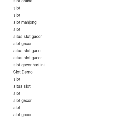
slot online
slot
slot
slot mahjong
slot
situs slot gacor
slot gacor
situs slot gacor
situs slot gacor
slot gacor hari ini
Slot Demo
slot
situs slot
slot
slot gacor
slot
slot gacor