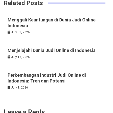
Related Posts
Menggali Keuntungan di Dunia Judi Online
Indonesia
July 31, 2026
Menjelajahi Dunia Judi Online di Indonesia
July 16, 2026
Perkembangan Industri Judi Online di
Indonesia: Tren dan Potensi
July 1, 2026
Leave a Reply