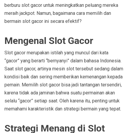
berburu slot gacor untuk meningkatkan peluang mereka
meraih jackpot. Namun, bagaimana cara memilih dan
bermain slot gacor ini secara efektif?
Mengenal Slot Gacor
Slot gacor merupakan istilah yang muncul dari kata
“gacor” yang berarti “bernyanyi” dalam bahasa Indonesia.
Saat slot gacor, artinya mesin slot tersebut sedang dalam
kondisi baik dan sering memberikan kemenangan kepada
pemain. Memilih slot gacor bisa jadi tantangan tersendiri,
karena tidak ada jaminan bahwa suatu permainan akan
selalu “gacor” setiap saat. Oleh karena itu, penting untuk
memahami karakteristik dan strategi bermain yang tepat.
Strategi Menang di Slot