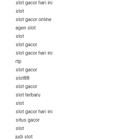
slot gacor hari ini
slot
slot gacor online
agen slot
slot
slot gacor
slot gacor hari ini
rtp
slot gacor
slot88
slot gacor
slot terbaru
slot
slot gacor hari ini
situs gacor
slot
judi slot