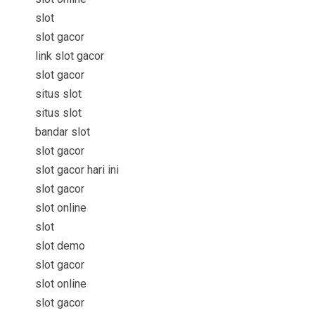
slot
slot gacor
link slot gacor
slot gacor
situs slot
situs slot
bandar slot
slot gacor
slot gacor hari ini
slot gacor
slot online
slot
slot demo
slot gacor
slot online
slot gacor