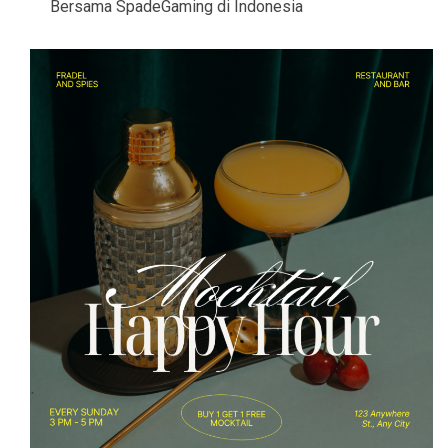
Bersama SpadeGaming di Indonesia