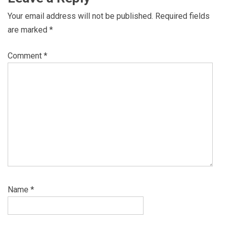
Your email address will not be published.
Required fields
are marked
*
Comment
*
Name
*