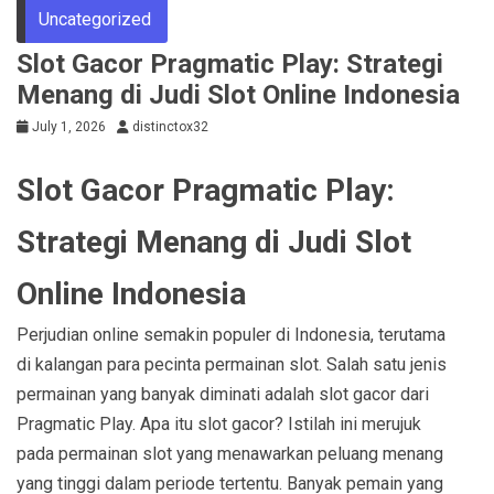
Uncategorized
Slot Gacor Pragmatic Play: Strategi
Menang di Judi Slot Online Indonesia
July 1, 2026
distinctox32
Slot Gacor Pragmatic Play:
Strategi Menang di Judi Slot
Online Indonesia
Perjudian online semakin populer di Indonesia, terutama
di kalangan para pecinta permainan slot. Salah satu jenis
permainan yang banyak diminati adalah slot gacor dari
Pragmatic Play. Apa itu slot gacor? Istilah ini merujuk
pada permainan slot yang menawarkan peluang menang
yang tinggi dalam periode tertentu. Banyak pemain yang