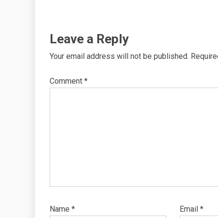
Leave a Reply
Your email address will not be published.
Require
Comment
*
Name
*
Email
*