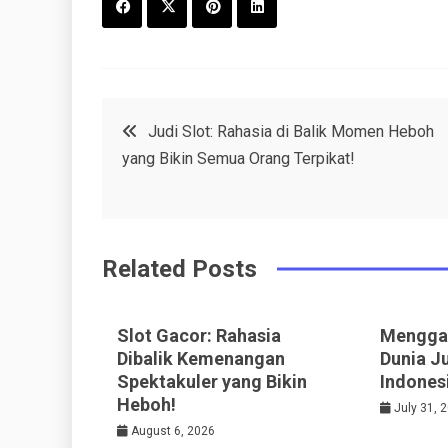
F
T
P
L
a
w
in
in
c
it
t
k
Post
Judi Slot: Rahasia di Balik Momen Heboh
e
t
e
e
yang Bikin Semua Orang Terpikat!
navigation
b
e
r
d
o
r
e
in
o
s
Related Posts
k
t
Slot Gacor: Rahasia
Menggal
Dibalik Kemenangan
Dunia Ju
Spektakuler yang Bikin
Indones
Heboh!
July 31, 
August 6, 2026