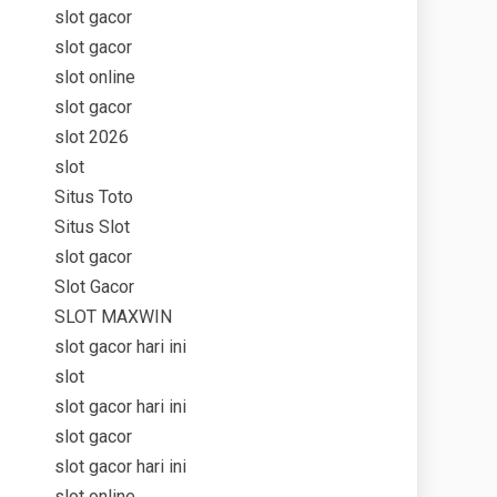
slot gacor
slot gacor
slot online
slot gacor
slot 2026
slot
Situs Toto
Situs Slot
slot gacor
Slot Gacor
SLOT MAXWIN
slot gacor hari ini
slot
slot gacor hari ini
slot gacor
slot gacor hari ini
slot online