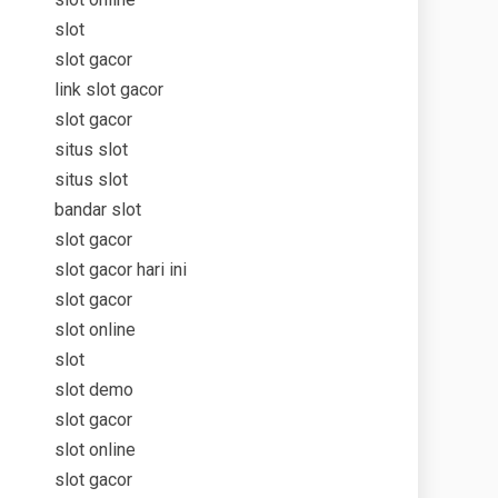
slot
slot gacor
link slot gacor
slot gacor
situs slot
situs slot
bandar slot
slot gacor
slot gacor hari ini
slot gacor
slot online
slot
slot demo
slot gacor
slot online
slot gacor